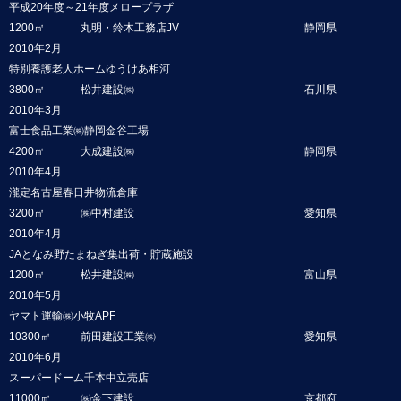
平成20年度～21年度メロープラザ
1200㎡
丸明・鈴木工務店JV
静岡県
2010年2月
特別養護老人ホームゆうけあ相河
3800㎡
松井建設㈱
石川県
2010年3月
富士食品工業㈱静岡金谷工場
4200㎡
大成建設㈱
静岡県
2010年4月
瀧定名古屋春日井物流倉庫
3200㎡
㈱中村建設
愛知県
2010年4月
JAとなみ野たまねぎ集出荷・貯蔵施設
1200㎡
松井建設㈱
富山県
2010年5月
ヤマト運輸㈱小牧APF
10300㎡
前田建設工業㈱
愛知県
2010年6月
スーパードーム千本中立売店
11000㎡
㈱金下建設
京都府