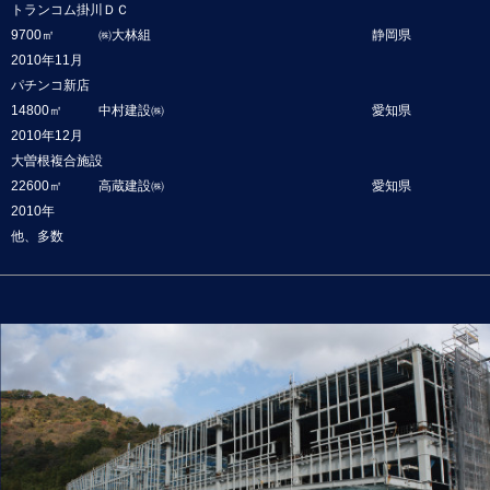
トランコム掛川ＤＣ
9700㎡
㈱大林組
静岡県
2010年11月
パチンコ新店
14800㎡
中村建設㈱
愛知県
2010年12月
大曽根複合施設
22600㎡
高蔵建設㈱
愛知県
2010年
他、多数