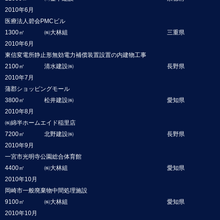
2010年6月
医療法人碧会PMCビル
1300㎡
㈱大林組
三重県
2010年6月
東信変電所静止形無効電力補償装置設置の内建物工事
2100㎡
清水建設㈱
長野県
2010年7月
蒲郡ショッピングモール
3800㎡
松井建設㈱
愛知県
2010年8月
㈱綿半ホームエイド稲里店
7200㎡
北野建設㈱
長野県
2010年9月
一宮市光明寺公園総合体育館
4400㎡
㈱大林組
愛知県
2010年10月
岡崎市一般廃棄物中間処理施設
9100㎡
㈱大林組
愛知県
2010年10月